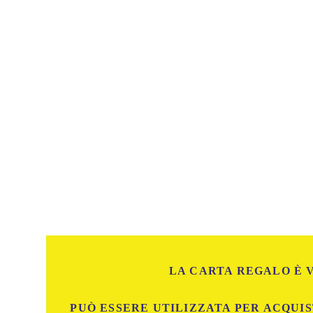
LA CARTA REGALO È V
PUÒ ESSERE UTILIZZATA PER ACQUIS